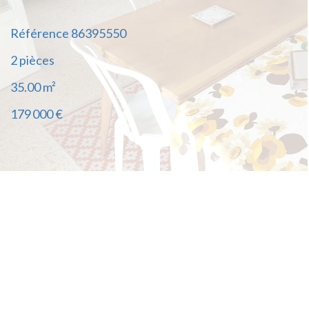
Référence
86395550
2 pièces
35.00
m²
179 000 €