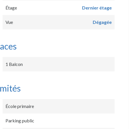
Étage
Dernier étage
Vue
Dégagée
faces
1 Balcon
imités
École primaire
Parking public