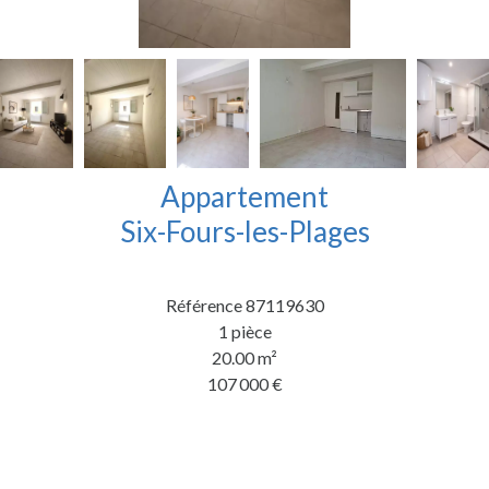
Appartement
Six-Fours-les-Plages
Référence
87119630
1 pièce
20.00
m²
107 000 €