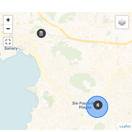
+
−
Leaflet