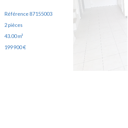
Référence
87155003
2 pièces
43.00
m²
199 900 €