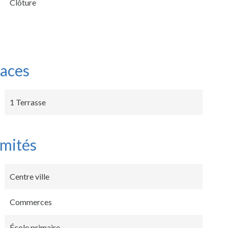
Clôture
faces
1 Terrasse
imités
Centre ville
Commerces
École primaire